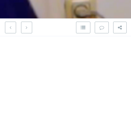
¿Cómo funciona la certificación
de Arduino? Nos lo explica David
Cuartielles
16 2019
podcasts