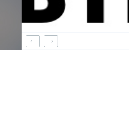
Tour F
carpint
18 2019
podcasts