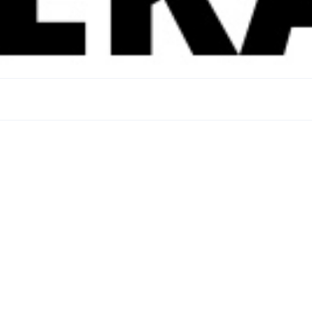
ablabTeka – un taller dond
ería y la fabricación digit