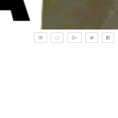
e la
al se unen