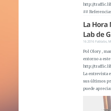
http://traffi
## Referencias
La Hora 
Lab de G
16 2016
Fablabs
,
M
Pol Olory , ma
entorno a este
http://traffi
La entrevista
sus últimos p
puede apreciar