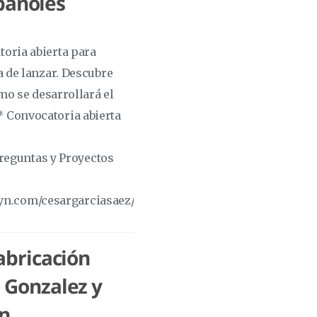
pañoles
oria abierta para
a de lanzar. Descubre
mo se desarrollará el
 Convocatoria abierta
Preguntas y Proyectos
libsyn.com/cesargarciasaez/LHM067.mp3Podcast:
abricación
o Gonzalez y
ón