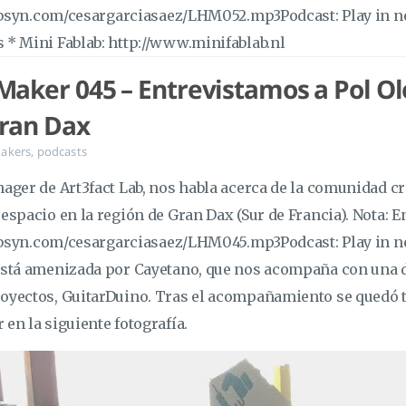
c.libsyn.com/cesargarciasaez/LHM052.mp3Podcast: Play in
 * Mini Fablab: http://www.minifablab.nl
Maker 045 – Entrevistamos a Pol Ol
ran Dax
akers
,
podcasts
nager de Art3fact Lab, nos habla acerca de la comunidad cr
 espacio en la región de Gran Dax (Sur de Francia). Nota: E
c.libsyn.com/cesargarciasaez/LHM045.mp3Podcast: Play in
 está amenizada por Cayetano, que nos acompaña con una 
royectos, GuitarDuino. Tras el acompañamiento se quedó 
 en la siguiente fotografía.