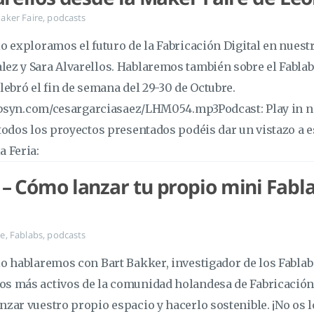
aker Faire
,
podcasts
lo exploramos el futuro de la Fabricación Digital en nuest
ez y Sara Alvarellos. Hablaremos también sobre el Fablab
elebró el fin de semana del 29-30 de Octubre.
c.libsyn.com/cesargarciasaez/LHM054.mp3Podcast: Play i
 todos los proyectos presentados podéis dar un vistazo a 
a Feria:
– Cómo lanzar tu propio mini Fabla
je
,
Fablabs
,
podcasts
lo hablaremos con Bart Bakker, investigador de los Fablab
os más activos de la comunidad holandesa de Fabricación
nzar vuestro propio espacio y hacerlo sostenible. ¡No os l