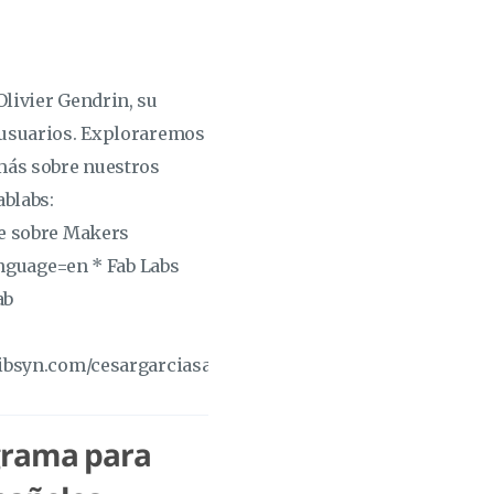
Olivier Gendrin, su
s usuarios. Exploraremos
 más sobre nuestros
ablabs:
te sobre Makers
language=en * Fab Labs
ab
c.libsyn.com/cesargarciasaez/LHM068.mp3Podcast:
grama para