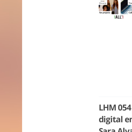
LHM 054 
digital 
Sara Alv