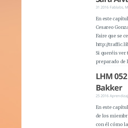
31 2016
Fablabs
,
M
En este capítu
Cesareo Gonzal
Faire que se c
http://traffi
Si queréis ver
preparado de l
LHM 052 
Bakker
25 2016
Aprendiza
En este capítu
de los miembr
con él cómo la