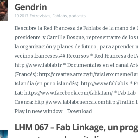
Gendrin
19 2017
Entrevistas
,
Fablabs
,
podcasts
Descubre la Red Francesa de Fablabs de la mano de 
presidente, y Camille Bosque, representante de lo
la organización y planes de futuro , para aprender
vecinos franceses.## Recursos * Red Francesa de F
http://www.fablab.fr * Documentales en el canal Ar
(Francés): http://creative.arte.tv/fr/faisletoimeme?
Islandia (en puro islandés): http://www.fablab.is * F
Lat: https://www.facebook.com/fablatam/ * Fab Lab
Cuenca: http://www.fablabcuenca.comhttp://traffi
Play in new window | Download
LHM 067 – Fab Linkage, un pro