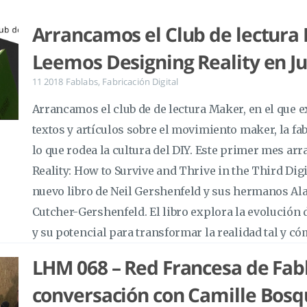
Arrancamos el Club de lectura
Leemos Designing Reality en Ju
11 2018
Fablabs
,
Fabricación Digital
Arrancamos el club de de lectura Maker, en el que 
textos y artículos sobre el movimiento maker, la fab
lo que rodea la cultura del DIY. Este primer mes a
Reality: How to Survive and Thrive in the Third Digi
nuevo libro de Neil Gershenfeld y sus hermanos Ala
Cutcher-Gershenfeld. El libro explora la evolución d
y su potencial para transformar la realidad tal y c
LHM 068 – Red Francesa de Fab
conversación con Camille Bosqu