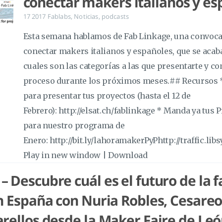
conectar makers italianos y es
17 2017
Fablabs
,
Noticias
,
podcasts
Esta semana hablamos de Fab Linkage, una convocat
conectar makers italianos y españoles, que se acab
cuales son las categorías a las que presentarte y co
proceso durante los próximos meses.## Recursos *
para presentar tus proyectos (hasta el 12 de
Febrero): http://elsat.ch/fablinkage * Manda ya tus 
para nuestro programa de
Enero: http://bit.ly/lahoramakerPyPhttp://traffic.
Play in new window | Download
– Descubre cuál es el futuro de la f
en España con Nuria Robles, Cesare
arellos desde la Maker Faire de Le