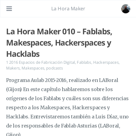
La Hora Maker
La Hora Maker 010 – Fablabs,
Makespaces, Hackerspaces y
Hacklabs
1 2016
Espacios de Fabricación Digital
,
Fablabs
,
Hackerspaces
,
Makers
,
Makespaces
,
podcasts
Programa Aulab 2015-2016, realizado en LABoral
(Gijon) En este capítulo hablaremos sobre los
orígenes de los Fablabs y cuáles son sus diferencias
respecto a los Makespaces, Hackerspaces y
Hacklabs. Entrevistaremos también a Luis Díaz, uno
de los responsables de Fablab Asturias (LABoral,
Gijon)